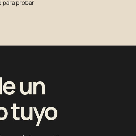
o para probar
de un
o tuyo