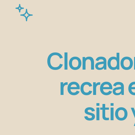
Clonador
recrea 
sitio