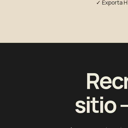
✓ Exporta H
Recr
sitio