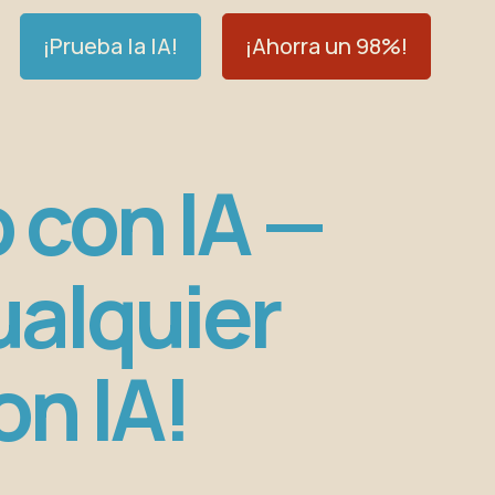
¡Prueba la IA!
¡Ahorra un 98%!
 con IA —
ualquier
on IA!