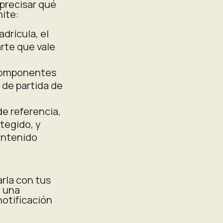
precisar qué
mite:
adrícula, el
arte que vale
 componentes
 de partida de
 de referencia,
otegido, y
contenido
arla con tus
e una
notificación