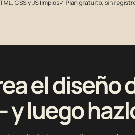
TML, CSS y JS limpios
✓ Plan gratuito, sin registr
ea el diseño 
 — y luego hazl