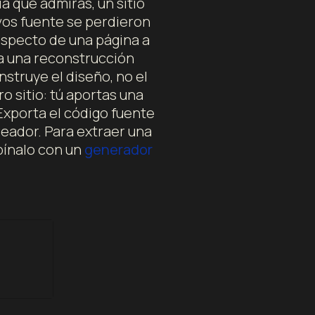
a que admiras, un sitio
vos fuente se perdieron
 aspecto de una página a
ga una reconstrucción
struye el diseño, no el
o sitio: tú aportas una
 Exporta el código fuente
reador. Para extraer una
bínalo con un
generador