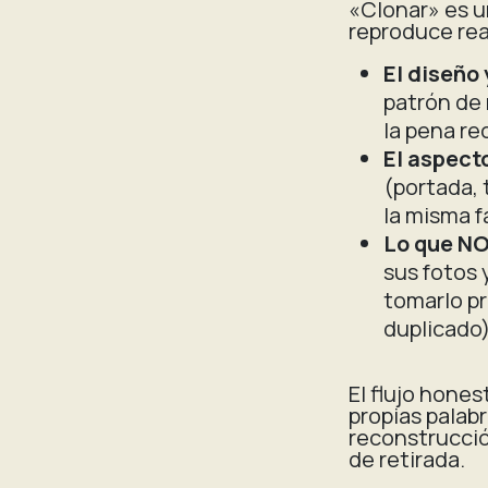
«Clonar» es u
reproduce rea
El diseño 
patrón de 
la pena re
El aspect
(portada, 
la misma f
Lo que NO
sus fotos 
tomarlo pr
duplicado)
El flujo hones
propias palabr
reconstrucció
de retirada.