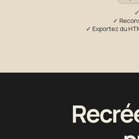
✓
✓ Recons
✓ Exportez du HTM
Recrée