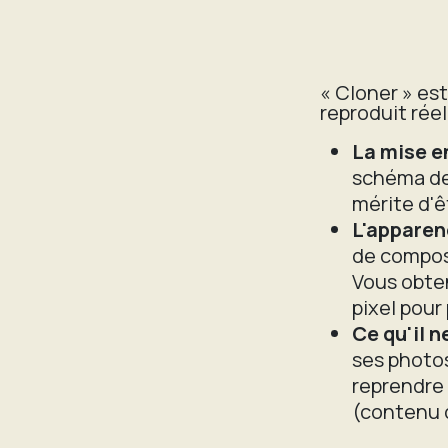
« Cloner » est
reproduit réel
La mise e
schéma de 
mérite d'ê
L'apparen
de compos
Vous obten
pixel pour 
Ce qu'il n
ses photos
reprendre 
(contenu 