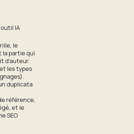
outil IA
ille, le
la partie qui
it d'auteur.
et les types
ignages).
un duplicata
 de référence,
gé, et le
ème SEO