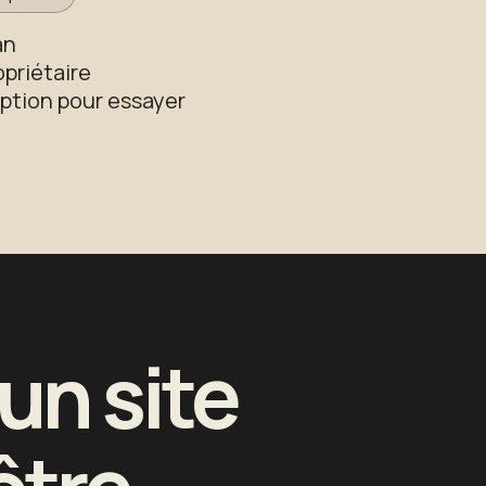
an
priétaire
iption pour essayer
un site