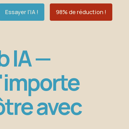
Essayer l'IA !
98% de réduction !
b IA —
n'importe
vôtre avec