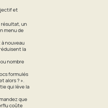
jectif et
 résultat, un
cun menu de
t à nouveau
réduisent la
 ou nombre
locs formulés
t alors ? ».
e qui lève la
emandez que
rflu coûte