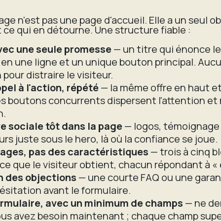
ge n'est pas une page d'accueil. Elle a un seul ob
 ce qui en détourne. Une structure fiable :
vec une seule promesse
— un titre qui énonce le
 en une ligne et un unique bouton principal. Au
pour distraire le visiteur.
pel à l'action, répété
— la même offre en haut e
es boutons concurrents dispersent l'attention et 
n.
e sociale tôt dans la page
— logos, témoignage
urs juste sous le hero, là où la confiance se joue.
ages, pas des caractéristiques
— trois à cinq b
ce que le visiteur obtient, chacun répondant à « e
n des objections
— une courte FAQ ou une garanti
ésitation avant le formulaire.
ormulaire, avec un minimum de champs
— ne d
ous avez besoin maintenant ; chaque champ supe