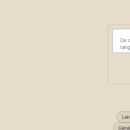
Lan
Génér