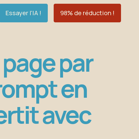
Essayer l'IA !
98% de réduction !
 page par
prompt en
rtit avec