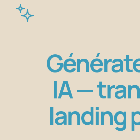
Générate
IA — tra
landing 