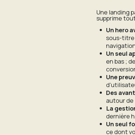
Une landing pa
supprime tout
Un hero a
sous-titre
navigation 
Un seul ap
en bas ; d
conversio
Une preuv
d'utilisate
Des avant
autour de 
La gestio
dernière h
Un seul f
ce dont v