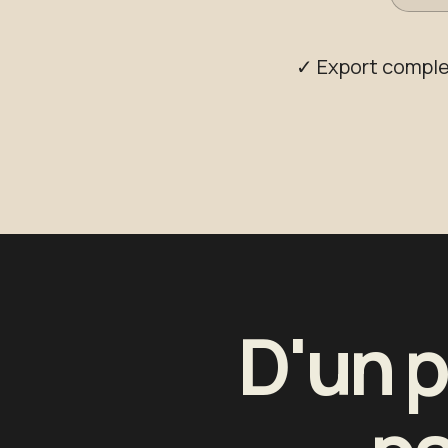
✓ Export comple
D'un p