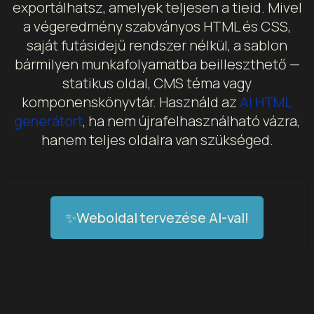
exportálhatsz, amelyek teljesen a tieid. Mivel
a végeredmény szabványos HTML és CSS,
saját futásidejű rendszer nélkül, a sablon
bármilyen munkafolyamatba beilleszthető —
statikus oldal, CMS téma vagy
komponenskönyvtár. Használd az
AI HTML
generátort
, ha nem újrafelhasználható vázra,
hanem teljes oldalra van szükséged.
✨Weboldal tervezése AI-val!