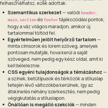
felhasználhatsz, ezek adottak:
Szemantikus szerkezet
— valódi
,
header
,
és
tájékozódási pontok,
main
section
footer
hogy a váz világos maradjon, amikor új
tartalommal töltöd fel.
Egyértelműen jelölt helyőrző tartalom
—
minta címsorok és lorem szöveg, amelyek
pontosan mutatják, hova kerül a saját
szöveged, nem pedig egy kész oldal, amit ki
kell béleleznie.
CSS egyéni tulajdonságok a témázáshoz
—
a színek, betűtípusok és térközök a stíluslap
tetején lévő változókba kerülnek, így az
átskinelés néhány szerkesztés, nem pedig
végigkutatás a stíluslapon.
Önállóan is megálló szekciók
— minden