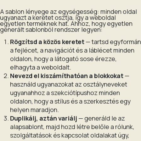
A sablon lényege az egységesség: minden oldal
ugyanazt a keretet osztja, így a weboldal
egyetlen terméknek hat. Ahhoz, hogy egyetlen
generált sablonból rendszer legyen:
Rögzítsd a közös keretet
— tartsd egyformán
a fejlécet, a navigációt és a láblécet minden
oldalon, hogy a látogató sose érezze,
elhagyta a weboldalt.
Nevezd el kiszámíthatóan a blokkokat
—
használd ugyanazokat az osztályneveket
ugyanahhoz a szekciótípushoz minden
oldalon, hogy a stílus és a szerkesztés egy
helyen maradjon.
Duplikálj, aztán variálj
— generáld le az
alapsablont, majd hozd létre belőle a rólunk,
szolgáltatások és kapcsolat oldalakat úgy,