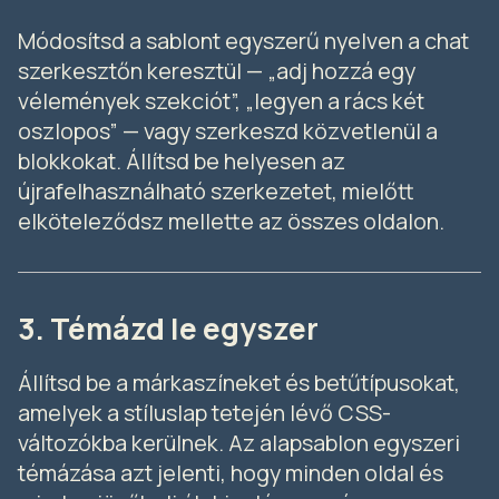
Módosítsd a sablont egyszerű nyelven a chat
szerkesztőn keresztül — „adj hozzá egy
vélemények szekciót”, „legyen a rács két
oszlopos” — vagy szerkeszd közvetlenül a
blokkokat. Állítsd be helyesen az
újrafelhasználható szerkezetet, mielőtt
elköteleződsz mellette az összes oldalon.
3. Témázd le egyszer
Állítsd be a márkaszíneket és betűtípusokat,
amelyek a stíluslap tetején lévő CSS-
változókba kerülnek. Az alapsablon egyszeri
témázása azt jelenti, hogy minden oldal és