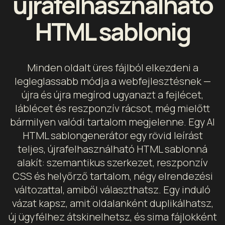
újrafelhasználható
HTML sablonig
Minden oldalt üres fájlból elkezdeni a
legleglassabb módja a webfejlesztésnek —
újra és újra megírod ugyanazt a fejlécet,
láblécet és reszponzív rácsot, még mielőtt
bármilyen valódi tartalom megjelenne. Egy AI
HTML sablongenerátor egy rövid leírást
teljes, újrafelhasználható HTML sablonná
alakít: szemantikus szerkezet, reszponzív
CSS és helyőrző tartalom, négy elrendezési
változattal, amiből választhatsz. Egy induló
vázat kapsz, amit oldalanként duplikálhatsz,
új ügyfélhez átskinelhetsz, és sima fájlokként