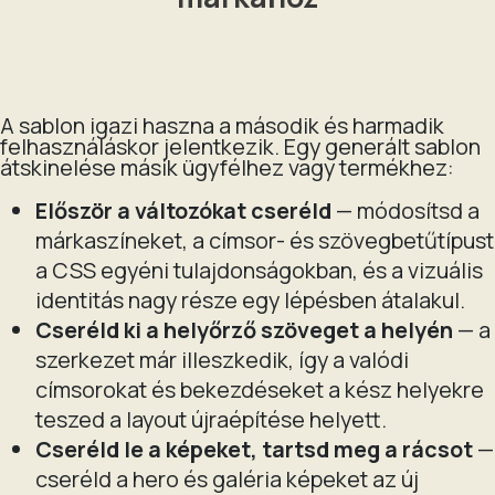
A sablon igazi haszna a második és harmadik
felhasználáskor jelentkezik. Egy generált sablon
átskinelése másik ügyfélhez vagy termékhez:
Először a változókat cseréld
— módosítsd a
márkaszíneket, a címsor- és szövegbetűtípust
a CSS egyéni tulajdonságokban, és a vizuális
identitás nagy része egy lépésben átalakul.
Cseréld ki a helyőrző szöveget a helyén
— a
szerkezet már illeszkedik, így a valódi
címsorokat és bekezdéseket a kész helyekre
teszed a lay­out újraépítése helyett.
Cseréld le a képeket, tartsd meg a rácsot
—
cseréld a hero és galéria képeket az új