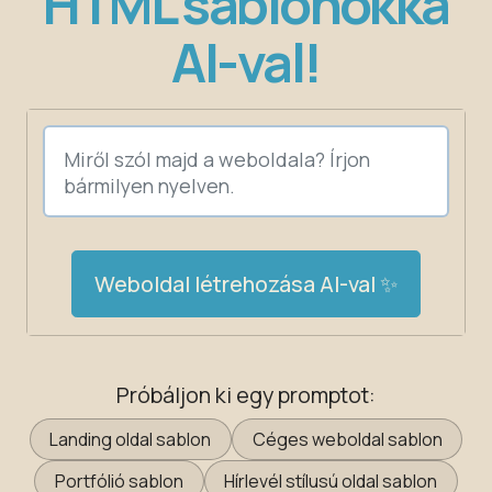
HTML sablonokká
AI-val!
Weboldal létrehozása AI-val ✨
Próbáljon ki egy promptot:
Landing oldal sablon
Céges weboldal sablon
Portfólió sablon
Hírlevél stílusú oldal sablon