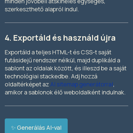
minden jövőbeli átskinelés egységes,
szerkeszthető alapról indul.
4. Exportáld és használd újra
Exportáld a teljes HTML-t és CSS-t saját
futásidejű rendszer nélkül, majd duplikáld a
sablont az oldalak között, és illeszd be a saját
technológiai stackedbe. Adj hozzá
oldaltérképet az
AI sitemap generátorral
,
amikor a sablonok élő weboldalként indulnak.
✨ Generálás AI-val