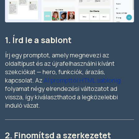
1. Írd le a sablont
Írj egy promptot, amely megnevezi az
oldaltípust és az újrafelhasználni kívánt
szekciókat — hero, funkciók, árazás,
kapcsolat. Az
AI prompttól HTML sablonig
folyamat négy elrendezési változatot ad
vissza, így kiválaszthatod a legközelebbi
induló vázat.
2. Finomítsd a szerkezetet