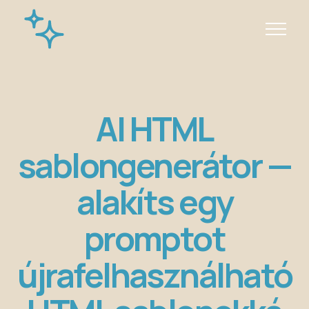
AI HTML
sablongenerátor —
alakíts egy
promptot
újrafelhasználható