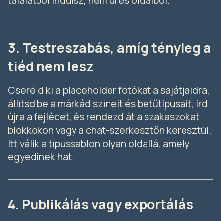
találatból indulsz, nem üres oldalból.
3. Testreszabás, amíg tényleg a
tiéd nem lesz
Cseréld ki a placeholder fotókat a sajátjaidra,
állítsd be a márkád színeit és betűtípusait, írd
újra a fejlécet, és rendezd át a szakaszokat
blokkokon vagy a chat-szerkesztőn keresztül.
Itt válik a típussablon olyan oldallá, amely
egyedinek hat.
4. Publikálás vagy exportálás