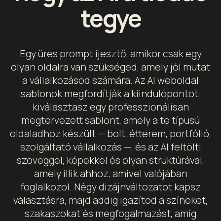
tegye
Egy üres prompt ijesztő, amikor csak egy
olyan oldalra van szükséged, amely jól mutat
a vállalkozásod számára. Az AI weboldal
sablonok megfordítják a kiindulópontot:
kiválasztasz egy professzionálisan
megtervezett sablont, amely a te típusú
oldaladhoz készült — bolt, étterem, portfólió,
szolgáltató vállalkozás —, és az AI feltölti
szöveggel, képekkel és olyan struktúrával,
amely illik ahhoz, amivel valójában
foglalkozol. Négy dizájnváltozatot kapsz
választásra, majd addig igazítod a színeket,
szakaszokat és megfogalmazást, amíg