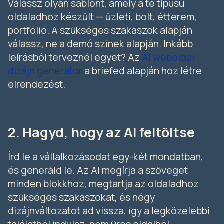
Válassz olyan sablont, amely a te típusú
oldaladhoz készült — üzleti, bolt, étterem,
portfólió. A szükséges szakaszok alapján
válassz, ne a demó színek alapján. Inkább
leírásból terveznél egyet? Az
AI weboldal
dizájn generátor
a briefed alapján hoz létre
elrendezést.
2. Hagyd, hogy az AI feltöltse
Írd le a vállalkozásodat egy-két mondatban,
és generáld le. Az AI megírja a szöveget
minden blokkhoz, megtartja az oldaladhoz
szükséges szakaszokat, és négy
dizájnváltozatot ad vissza, így a legközelebbi