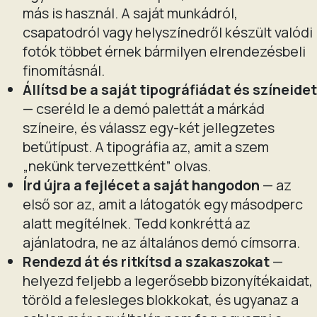
más is használ. A saját munkádról,
csapatodról vagy helyszínedről készült valódi
fotók többet érnek bármilyen elrendezésbeli
finomításnál.
Állítsd be a saját tipográfiádat és színeidet
— cseréld le a demó palettát a márkád
színeire, és válassz egy-két jellegzetes
betűtípust. A tipográfia az, amit a szem
„nekünk tervezettként” olvas.
Írd újra a fejlécet a saját hangodon
— az
első sor az, amit a látogatók egy másodperc
alatt megítélnek. Tedd konkréttá az
ajánlatodra, ne az általános demó címsorra.
Rendezd át és ritkítsd a szakaszokat
—
helyezd feljebb a legerősebb bizonyítékaidat,
töröld a felesleges blokkokat, és ugyanaz a