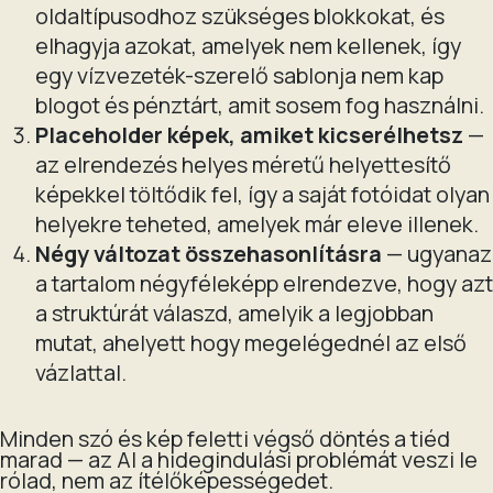
oldaltípusodhoz szükséges blokkokat, és
elhagyja azokat, amelyek nem kellenek, így
egy vízvezeték-szerelő sablonja nem kap
blogot és pénztárt, amit sosem fog használni.
Placeholder képek, amiket kicserélhetsz
—
az elrendezés helyes méretű helyettesítő
képekkel töltődik fel, így a saját fotóidat olyan
helyekre teheted, amelyek már eleve illenek.
Négy változat összehasonlításra
— ugyanaz
a tartalom négyféleképp elrendezve, hogy azt
a struktúrát válaszd, amelyik a legjobban
mutat, ahelyett hogy megelégednél az első
vázlattal.
Minden szó és kép feletti végső döntés a tiéd
marad — az AI a hidegindulási problémát veszi le
rólad, nem az ítélőképességedet.