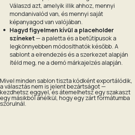
Válaszd azt, amelyik illik ahhoz, mennyi
mondanivalód van, és mennyi saját
képanyagod van valójában.
Hagyd figyelmen kívül a placeholder
színeket
— a paletta és a betűtípusok a
legkönnyebben módosíthatók később. A
sablont a elrendezés és a szerkezet alapján
ítéld meg, ne a demó márkajelzés alapján.
Mivel minden sablon tiszta kódként exportálódik,
a választás nem is jelent bezártságot —
kezdhetsz eggyel, és átemelhetsz egy szakaszt
egy másikból anélkül, hogy egy zárt formátumba
szorulnál.