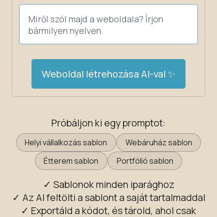
Weboldal létrehozása AI-val ✨
Próbáljon ki egy promptot:
Helyi vállalkozás sablon
Webáruház sablon
Étterem sablon
Portfólió sablon
✓ Sablonok minden iparághoz
✓ Az AI feltölti a sablont a saját tartalmaddal
✓ Exportáld a kódot, és tárold, ahol csak