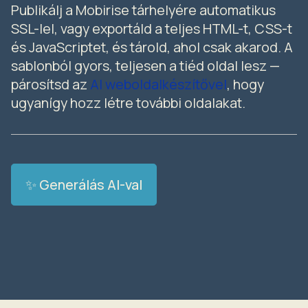
Publikálj a Mobirise tárhelyére automatikus
SSL-lel, vagy exportáld a teljes HTML-t, CSS-t
és JavaScriptet, és tárold, ahol csak akarod. A
sablonból gyors, teljesen a tiéd oldal lesz —
párosítsd az
AI weboldalkészítővel
, hogy
ugyanígy hozz létre további oldalakat.
✨ Generálás AI-val