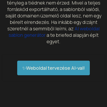
tényleg a tiédnek nem érzed. Mivel a teljes
forráskód exportálható, a sablonból valódi,
saját domainen üzemelő oldal lesz, nem egy
bérelt elrendezés. Ha inkább egy dizájnt
szeretnél a semmiből leírni, az
AI weboldal
sablon generátor
a te briefed alapján épít
egyet.
✨Weboldal tervezése AI-val!