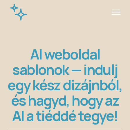
AI weboldal
sablonok — indulj
egy kész dizájnból,
és hagyd, hogy az
AI a tiéddé tegye!