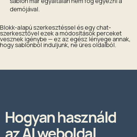
sablon már egyáltalán nem fog egyezni a
demójával.
Blokk-alapú szerkesztéssel és egy chat-
szerkesztővel ezek a módosítások perceket
vesznek igénybe — ez az egész lényege annak,
hogy sablonból induljunk, ne üres oldalból.
Hogyan használd
az AI weboldal