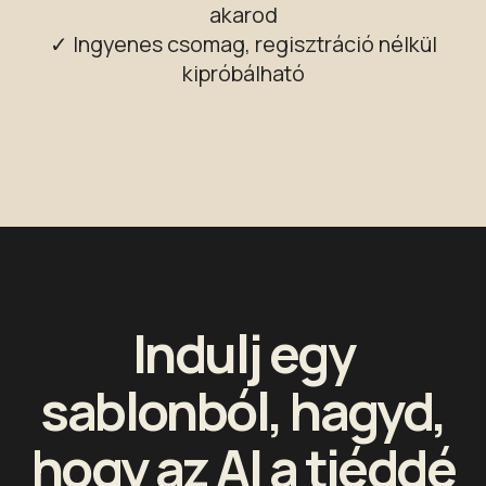
akarod
✓ Ingyenes csomag, regisztráció nélkül
kipróbálható
Indulj egy
sablonból, hagyd,
hogy az AI a tiéddé