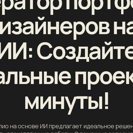
ератор портф
изайнеров н
ИИ: Создайт
альные проек
минуты!
ио на основе ИИ предлагает идеальное решен