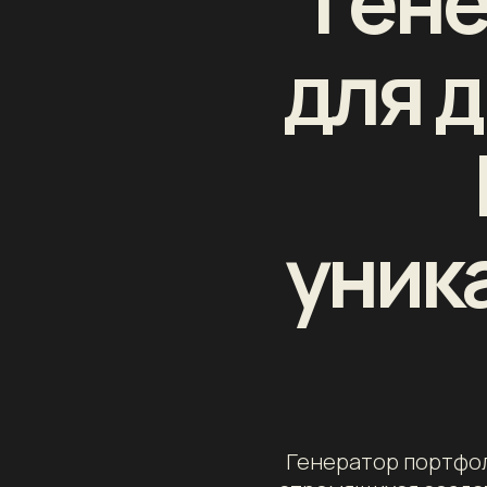
Ген
для д
уник
Генератор портфол