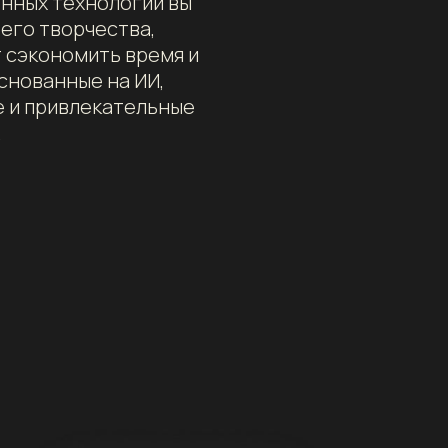
нных технологий вы
его творчества,
т сэкономить время и
снованные на ИИ,
 и привлекательные
.