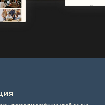
ация
 с генератором портфолио, необходимо