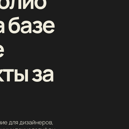
олио
а базе
е
ты за
ие для дизайнеров,