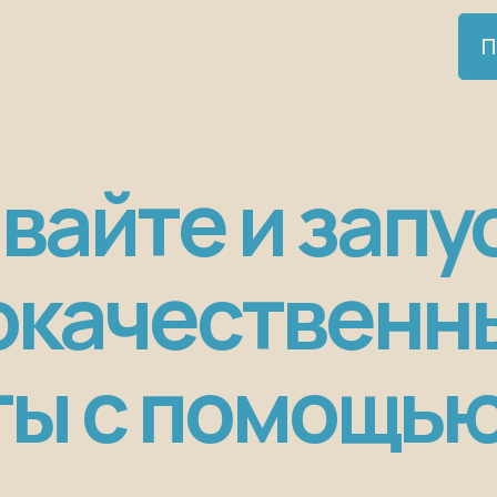
П
вайте и запу
окачественны
ты с помощью