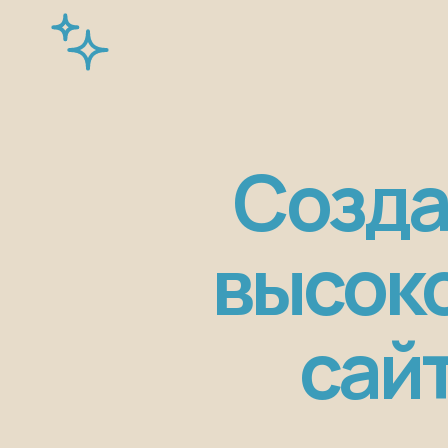
Созда
высок
сай