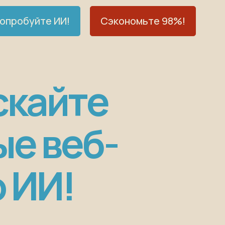
опробуйте ИИ!
Сэкономьте 98%!
скайте
е веб-
 ИИ!