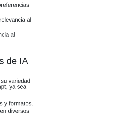
preferencias
relevancia al
cia al
s de IA
 su variedad
mpt, ya sea
s y formatos.
 en diversos