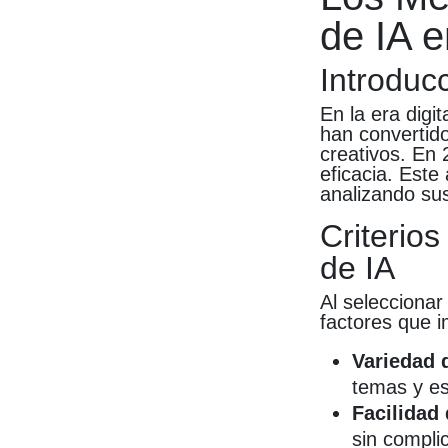
de IA 
Introduc
En la era digit
han convertid
creativos. En
eficacia. Este
analizando sus
Criterio
de IA
Al seleccionar
factores que i
Variedad 
temas y est
Facilidad
sin compli