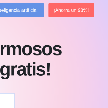
ligencia artificial!
¡Ahorra un 98%!
ermosos
gratis!