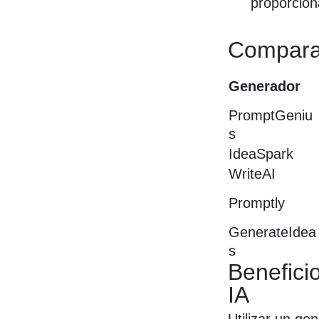
proporcion
Compara
Generador
PromptGeniu
s
IdeaSpark
WriteAI
Promptly
GenerateIdea
s
Benefici
IA