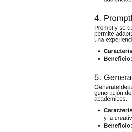
4. Prompt
Promptly se de
permite adapta
una experienc
Caracterís
Beneficio
5. Genera
GenerateIdeas
generación de 
académicos.
Caracterís
y la creati
Beneficio