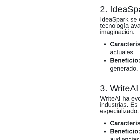
2. IdeaSp
IdeaSpark se e
tecnología av
imaginación.
Caracterís
actuales.
Beneficio
generado.
3. WriteAI
WriteAI ha evo
industrias. Es
especializado.
Caracterís
Beneficio
audiencias