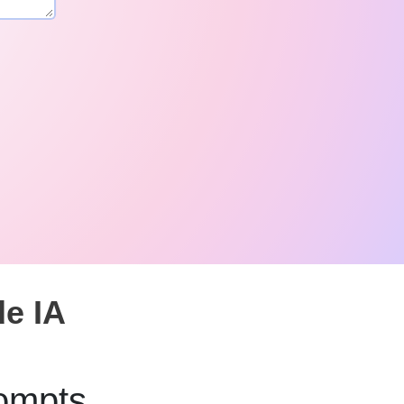
e IA
ompts