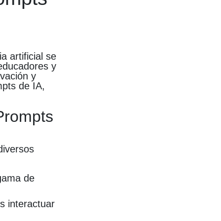
 artificial se
 educadores y
vación y
mpts de IA,
 Prompts
diversos
 gama de
s interactuar