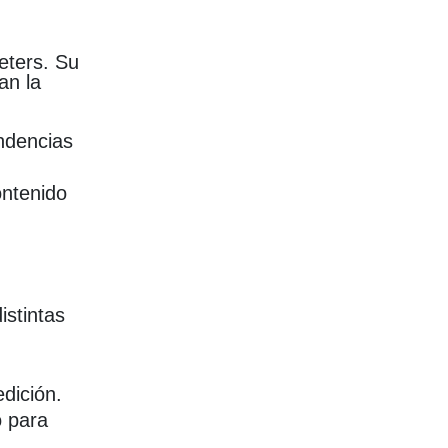
eters. Su
an la
ndencias
ontenido
istintas
o
dición.
o para