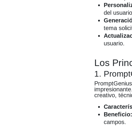
Personali
del usuario
Generació
tema solici
Actualiza
usuario.
Los Prin
1. Prompt
PromptGenius 
impresionante.
creativo, técn
Caracterís
Beneficio
campos.