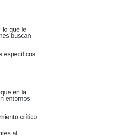
 lo que le
ienes buscan
s específicos.
que en la
en entornos
iento crítico
ntes al