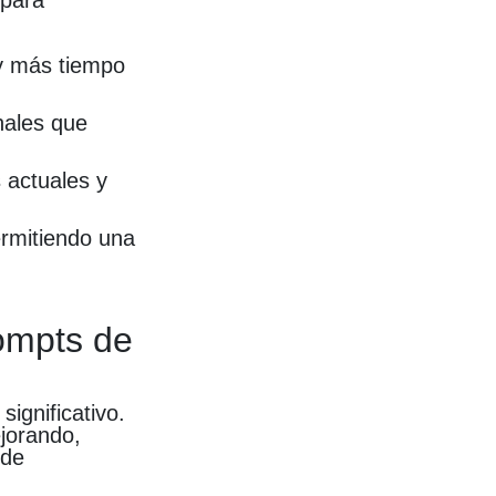
 para
y más tiempo
nales que
 actuales y
ermitiendo una
ompts de
ignificativo.
ejorando,
 de