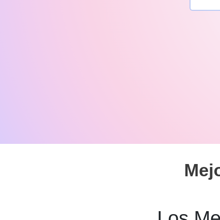
Mej
Los Me