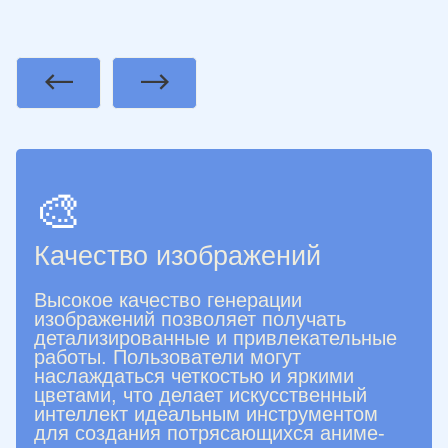
Previous
Next
🎨
Качество изображений
Высокое качество генерации
изображений позволяет получать
детализированные и привлекательные
работы. Пользователи могут
наслаждаться четкостью и яркими
цветами, что делает искусственный
интеллект идеальным инструментом
для создания потрясающихся аниме-