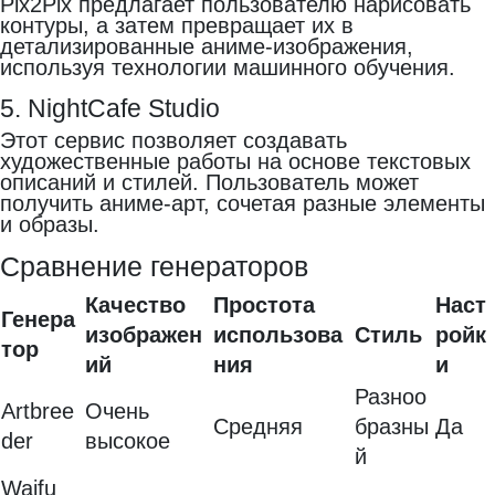
Pix2Pix предлагает пользователю нарисовать
контуры, а затем превращает их в
детализированные аниме-изображения,
используя технологии машинного обучения.
5. NightCafe Studio
Этот сервис позволяет создавать
художественные работы на основе текстовых
описаний и стилей. Пользователь может
получить аниме-арт, сочетая разные элементы
и образы.
Сравнение генераторов
Качество
Простота
Наст
Генера
изображен
использова
Стиль
ройк
тор
ий
ния
и
Разноо
Artbree
Очень
Средняя
бразны
Да
der
высокое
й
Waifu