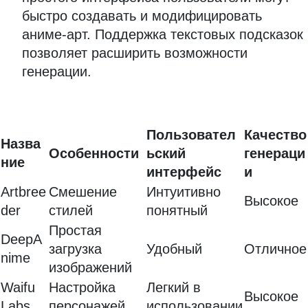
быстро создавать и модифицировать
аниме-арт. Поддержка текстовых подсказок
позволяет расширить возможности
генерации.
Пользовател
Качество
Назва
Особенности
ьский
генераци
ние
интерфейс
и
Artbree
Смешение
Интуитивно
Высокое
der
стилей
понятный
Простая
DeepA
загрузка
Удобный
Отличное
nime
изображений
Waifu
Настройка
Легкий в
Высокое
Labs
персонажей
использовании