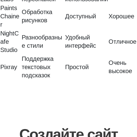
Paints
Обработка
Chaine
Доступный
Хорошее
рисунков
r
NightC
Разнообразны
Удобный
afe
Отличное
е стили
интерфейс
Studio
Поддержка
Очень
Pixray
текстовых
Простой
высокое
подсказок
Создайте сайт