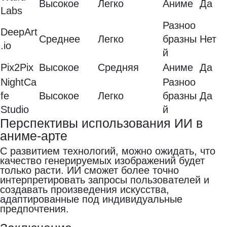
Высокое
Легко
Аниме
Да
Labs
Разноо
DeepArt
Среднее
Легко
бразны
Нет
.io
й
Pix2Pix
Высокое
Средняя
Аниме
Да
NightCa
Разноо
fe
Высокое
Легко
бразны
Да
Studio
й
Перспективы использования ИИ в
аниме-арте
С развитием технологий, можно ожидать, что
качество генерируемых изображений будет
только расти. ИИ сможет более точно
интерпретировать запросы пользователей и
создавать произведения искусства,
адаптированные под индивидуальные
предпочтения.