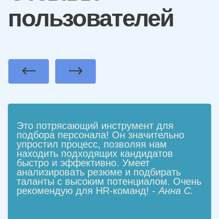
пользователей
Previous
Next
Это потрясающий инструмент для
подбора персонала! Он значительно
упростил процесс, позволяя нам
находить подходящих кандидатов
быстро и эффективно. Умеет
анализировать резюме и подбирать
таланты с высоким потенциалом. Очень
рекомендую для HR-команд! -
Анна С.