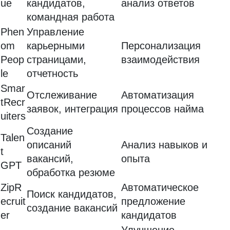
ue
кандидатов,
анализ ответов
командная работа
Phen
Управление
om
карьерными
Персонализация
Peop
страницами,
взаимодействия
le
отчетность
Smar
Отслеживание
Автоматизация
tRecr
заявок, интеграция
процессов найма
uiters
Создание
Talen
описаний
Анализ навыков и
t
вакансий,
опыта
GPT
обработка резюме
ZipR
Автоматическое
Поиск кандидатов,
ecruit
предложение
создание вакансий
er
кандидатов