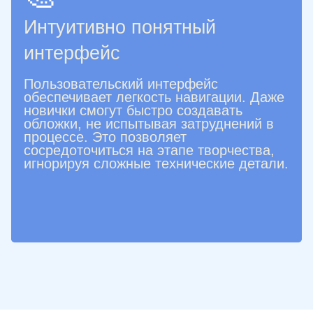
Интуитивно понятный
интерфейс
Пользовательский интерфейс
обеспечивает легкость навигации. Даже
новички смогут быстро создавать
обложки, не испытывая затруднений в
процессе. Это позволяет
сосредоточиться на этапе творчества,
игнорируя сложные технические детали.