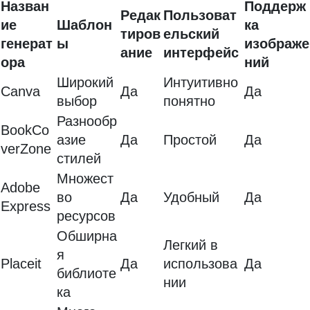
Назван
Поддерж
Редак
Пользоват
ие
Шаблон
ка
тиров
ельский
генерат
ы
изображе
ание
интерфейс
ора
ний
Широкий
Интуитивно
Canva
Да
Да
выбор
понятно
Разнообр
BookCo
азие
Да
Простой
Да
verZone
стилей
Множест
Adobe
во
Да
Удобный
Да
Express
ресурсов
Обширна
Легкий в
я
Placeit
Да
использова
Да
библиоте
нии
ка