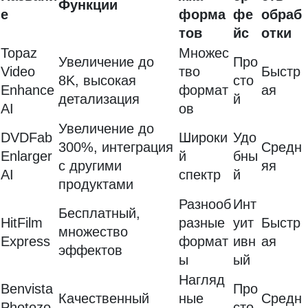
Функции
е
форма
фе
обраб
тов
йс
отки
Topaz
Множес
Увеличение до
Про
Video
тво
Быстр
8K, высокая
сто
Enhance
формат
ая
детализация
й
AI
ов
Увеличение до
DVDFab
Широки
Удо
300%, интеграция
Средн
Enlarger
й
бны
с другими
яя
AI
спектр
й
продуктами
Разнооб
Инт
Бесплатный,
HitFilm
разные
уит
Быстр
множество
Express
формат
ивн
ая
эффектов
ы
ый
Нагляд
Benvista
Про
Качественный
ные
Средн
Photozo
сто