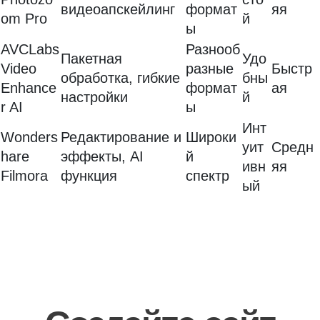
видеоапскейлинг
формат
яя
om Pro
й
ы
AVCLabs
Разнооб
Пакетная
Удо
Video
разные
Быстр
обработка, гибкие
бны
Enhance
формат
ая
настройки
й
r AI
ы
Инт
Wonders
Редактирование и
Широки
уит
Средн
hare
эффекты, AI
й
ивн
яя
Filmora
функция
спектр
ый