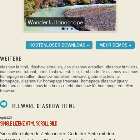
GEOMETRIC VORLAGENDEMO
KOSTENLOSER DOWNLOAD »
MEHR DEMOS »
mit Ken Burns effekt
WEITERE
diashow in html
,
diashow erstellen
,
css diashow erstellen
,
diashow html css
,
diashow css tutorial
,
html diashow erstellen
,
html code für diashow
,
diashow
homepage erstellen
,
diashow erstellen freeware
,
gratis diashow für
homepage
,
diashow für homepage freeware
,
homepage diashow
jquery
bilderscroller
,
slideshow ken-burns-effekt
,
diashow für homepage erstellen
freeware
FREEWARE DIASHOW HTML
Aug 03, 2026
SINGLE LIZENZ HTML SCROLL BILD
Sie sollten folgende Zeilen in den Code der Seite mit dem