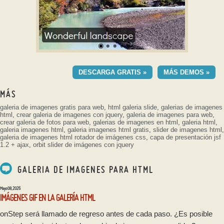
GEOMETRIC DEMO DE
PLANTILLA
DESCARGA GRATIS »
MÁS DEMOS »
con Ken Burns efecto
MÁS
galeria de imagenes gratis para web
,
html galeria slide
,
galerias de imagenes
html
,
crear galeria de imagenes con jquery
,
galeria de imagenes para web
,
crear galeria de fotos para web
,
galerias de imagenes en html
,
galeria html
,
galeria imagenes html
,
galeria imagenes html gratis
,
slider de imagenes html
,
galeria de imagenes html
rotador de imágenes css
,
capa de presentación jsf
1.2 + ajax
,
orbit slider de imágenes con jquery
GALERIA DE IMAGENES PARA HTML
Mayo 08, 2026
IMÁGENES GIF EN LA GALERÍA HTML
onStep será llamado de regreso antes de cada paso. ¿Es posible