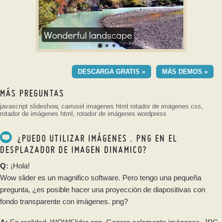
GEOMETRIC DEMO DE
PLANTILLA
DESCARGA GRATIS »
MÁS DEMOS »
con Ken Burns efecto
MÁS PREGUNTAS
javascript slideshow
,
carrusel imagenes html
rotador de imágenes css
,
rotador de imágenes html
,
rotador de imágenes wordpress
¿PUEDO UTILIZAR IMÁGENES . PNG EN EL
DESPLAZADOR DE IMAGEN DINAMICO?
Q:
¡Hola!
Wow
slider
es un magnifico software. Pero tengo una pequeña
pregunta, ¿es posible hacer una proyección de diapositivas con
fondo transparente con imágenes. png?