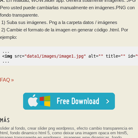
A:
En realidad,
WOWSlider
app. Genera solamente imágenes. JPG
Pero usted puede cambiarlas manualmente en imágenes.PNG con
fondo transparente.
1) Suba sus imágenes. Png a la carpeta datos / imágenes
2) Cambie el formato de la imagen en generar código .
html
. Por
ejemplo:
<
img
src
=
"data1/images/image1.jpg"
alt
=
""
title
=
""
id
=
"
...
FAQ »
MÁS
slider al fondo
,
crear slider png wordpress
,
efecto cambio transparencia en
html
,
fondo dinamico html 5
,
como deixar una imagem opaca em html5
,
imagen transparente en wordpress
,
imagenes wow dinamicas
,
fondo