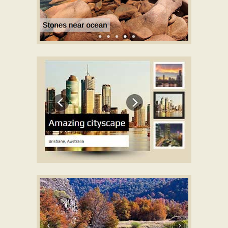
METRO MODÈLE
avec Rotate effet
ELEGANT MODÈLE
avec Basic linear
effet