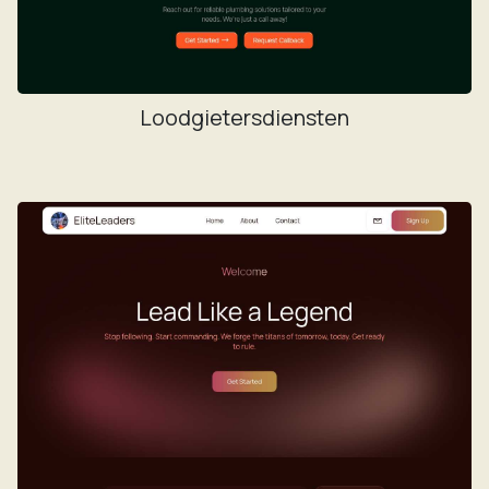
Loodgietersdiensten