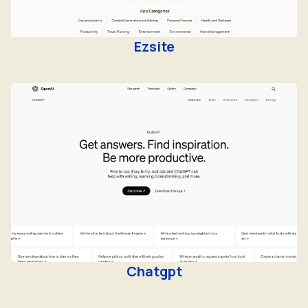
Ezsite
Chatgpt