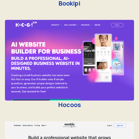
Bookipi
Hocoos