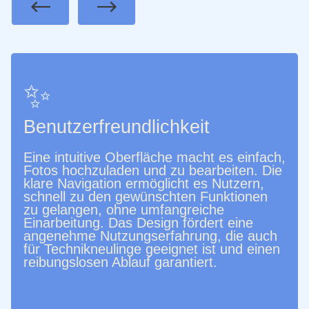
Previous
Next
✨
Benutzerfreundlichkeit
Eine intuitive Oberfläche macht es einfach,
Fotos hochzuladen und zu bearbeiten. Die
klare Navigation ermöglicht es Nutzern,
schnell zu den gewünschten Funktionen
zu gelangen, ohne umfangreiche
Einarbeitung. Das Design fördert eine
angenehme Nutzungserfahrung, die auch
für Technikneulinge geeignet ist und einen
reibungslosen Ablauf garantiert.