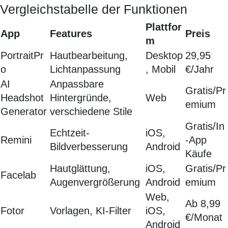
Vergleichstabelle der Funktionen
Plattfor
App
Features
Preis
m
PortraitPr
Hautbearbeitung,
Desktop
29,95
o
Lichtanpassung
, Mobil
€/Jahr
AI
Anpassbare
Gratis/Pr
Headshot
Hintergründe,
Web
emium
Generator
verschiedene Stile
Gratis/In
Echtzeit-
iOS,
Remini
-App
Bildverbesserung
Android
Käufe
Hautglättung,
iOS,
Gratis/Pr
Facelab
Augenvergrößerung
Android
emium
Web,
Ab 8,99
Fotor
Vorlagen, KI-Filter
iOS,
€/Monat
Android