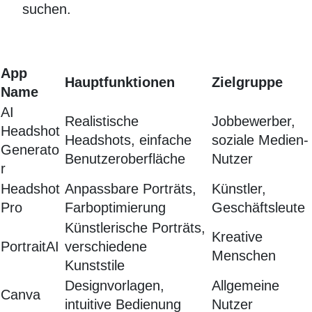
suchen.
App
Hauptfunktionen
Zielgruppe
Name
AI
Realistische
Jobbewerber,
Headshot
Headshots, einfache
soziale Medien-
Generato
Benutzeroberfläche
Nutzer
r
Headshot
Anpassbare Porträts,
Künstler,
Pro
Farboptimierung
Geschäftsleute
Künstlerische Porträts,
Kreative
PortraitAI
verschiedene
Menschen
Kunststile
Designvorlagen,
Allgemeine
Canva
intuitive Bedienung
Nutzer