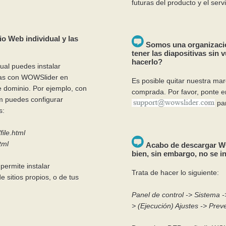
futuras del producto y el servi
tio Web individual y las
Somos una organizació
tener las diapositivas si
hacerlo?
dual puedes instalar
das con WOWSlider en
Es posible quitar nuestra ma
e dominio. Por ejemplo, con
comprada. Por favor, ponte e
om puedes configurar
par
s:
ile.html
tml
Acabo de descargar WO
bien, sin embargo, no se in
 permite instalar
Trata de hacer lo siguiente:
 sitios propios, o de tus
Panel de control -> Sistema 
> (Ejecución) Ajustes -> Prev