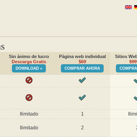
as
Sin ánimo de lucro
Página web individual
Sitios Web
Descarga Gratis
$69
$99
DOWNLOAD »
COMPRAR AHORA
COMPRA
Ilimitado
1
Ilim
Ilimitado
2