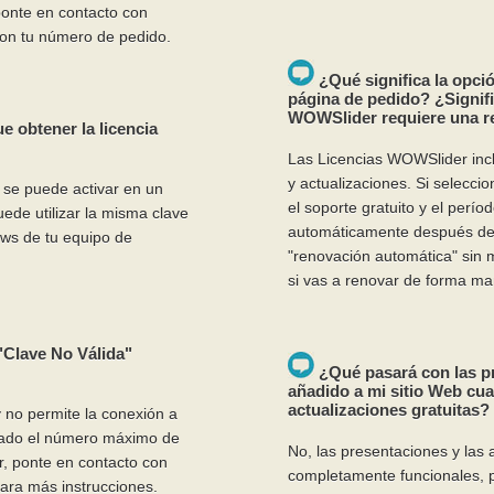
 ponte en contacto con
on tu número de pedido.
¿Qué significa la opci
página de pedido? ¿Signif
WOWSlider requiere una re
 obtener la licencia
Las Licencias WOWSlider incl
y actualizaciones. Si selecci
 se puede activar en un
el soporte gratuito y el perío
ede utilizar la misma clave
automáticamente después de 
ows de tu equipo de
"renovación automática" sin 
si vas a renovar de forma ma
"Clave No Válida"
¿Qué pasará con las p
añadido a mi sitio Web cu
actualizaciones gratuitas?
y no permite la conexión a
rado el número máximo de
No, las presentaciones y la
or, ponte en contacto con
completamente funcionales, p
ara más instrucciones.