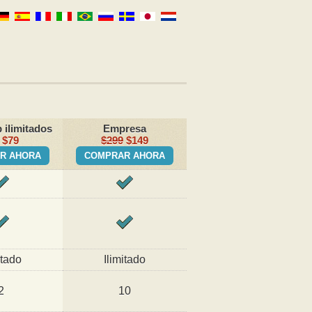
 ilimitados
Empresa
$79
$299
$149
R AHORA
COMPRAR AHORA
itado
Ilimitado
2
10