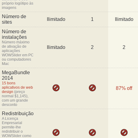
próprio logótipo às
imagens
Número de
Ilimitado
1
Ilimitado
sites
Número de
instalações
Número máximo
de ativação de
Ilimitado
2
2
aplicações
WOWSlider em PC
ou computadores
Mac
MegaBundle
2014
15 bons
aplicativos de web
87% off
design
(preço
normal $1,145),
com um grande
desconto
Redistribuição
A Licença
Empresarial
permite-lhe
redistribuir o
WOWSlider como