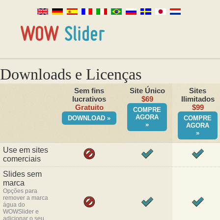
Downloads e Licenças
Sem fins
Site Único
Sites
lucrativos
$69
Ilimitados
Gratuito
$99
COMPRE
AGORA
DOWNLOAD »
COMPRE
»
AGORA
»
Use em sites
comerciais
Slides sem
marca
Opções para
remover a marca
água do
WOWSlider e
adicionar o seu