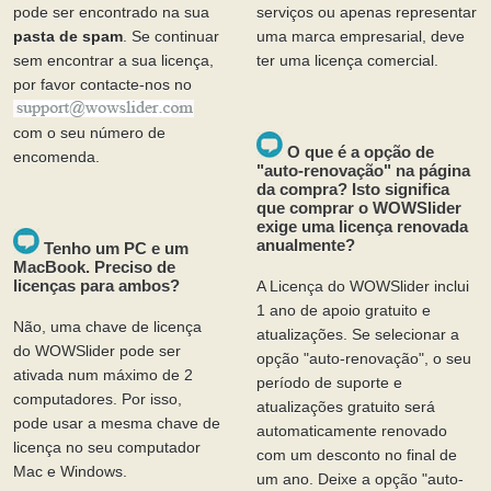
pode ser encontrado na sua
serviços ou apenas representar
pasta de spam
. Se continuar
uma marca empresarial, deve
sem encontrar a sua licença,
ter uma licença comercial.
por favor contacte-nos no
com o seu número de
O que é a opção de
encomenda.
"auto-renovação" na página
da compra? Isto significa
que comprar o WOWSlider
exige uma licença renovada
anualmente?
Tenho um PC e um
MacBook. Preciso de
licenças para ambos?
A Licença do WOWSlider inclui
1 ano de apoio gratuito e
Não, uma chave de licença
atualizações. Se selecionar a
do WOWSlider pode ser
opção "auto-renovação", o seu
ativada num máximo de 2
período de suporte e
computadores. Por isso,
atualizações gratuito será
pode usar a mesma chave de
automaticamente renovado
licença no seu computador
com um desconto no final de
Mac e Windows.
um ano. Deixe a opção "auto-