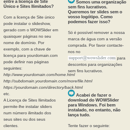
entre a licença de Site
Somos uma organização
Único e Sites Ilimitados?
sem fins lucrativos.
Queremos ter slides sem o
vosso logótipo. Como
Com a licença de Site único
podemos fazer isso?
pode instalar o slideshow,
gerado com o WOWSlider em
Só é possível remover a nossa
quaisquer páginas no seu
marca de água com a versão
nome de domínio. Por
comprada. Por favor contacte-
exemplo, com a chave de
nos no
licença para yourdomain.com
para
pode definir nas páginas
descontos para organizações
seguintes:
sem fins lucrativos.
http://www.yourdomain.com/home.html
http://subdomain.yourdomain.com/more/file.html
https://yourdomain.com/directory/back.html
etc.
Acabei de fazer o
download do WOWSlider
A Licença de Sites Ilimitados
para Windows. Foi bem
permite-lhe instalar sliders
instalado, no entanto, não
num número ilimitado dos
lança tudo.
seus sites ou dos seus
clientes.
Tente fazer o seguinte: