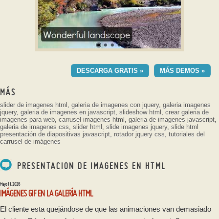
GEOMETRIC DEMO DE
PLANTILLA
DESCARGA GRATIS »
MÁS DEMOS »
con Ken Burns efecto
MÁS
slider de imagenes html
,
galeria de imagenes con jquery
,
galeria imagenes
jquery
,
galeria de imagenes en javascript
,
slideshow html
,
crear galeria de
imagenes para web
,
carrusel imagenes html
,
galeria de imagenes javascript
,
galeria de imagenes css
,
slider html
,
slide imagenes jquery
,
slide html
presentación de diapositivas javascript
,
rotador jquery css
,
tutoriales del
carrusel de imágenes
PRESENTACION DE IMAGENES EN HTML
Mayo 11, 2026
IMÁGENES GIF EN LA GALERÍA HTML
El cliente esta quejándose de que las animaciones van demasiado