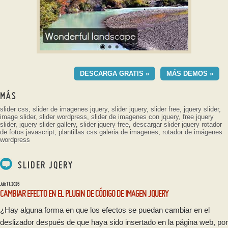
GEOMETRIC DEMO DE
PLANTILLA
DESCARGA GRATIS »
MÁS DEMOS »
con Ken Burns efecto
MÁS
slider css
,
slider de imagenes jquery
,
slider jquery
,
slider free
,
jquery slider
,
image slider
,
slider wordpress
,
slider de imagenes con jquery
,
free jquery
slider
,
jquery slider gallery
,
slider jquery free
,
descargar slider jquery
rotador
de fotos javascript
,
plantillas css galeria de imagenes
,
rotador de imágenes
wordpress
SLIDER JQERY
Julio 11, 2026
CAMBIAR EFECTO EN EL PLUGIN DE CÓDIGO DE IMAGEN JQUERY
¿Hay alguna forma en que los efectos se puedan cambiar en el
deslizador después de que haya sido insertado en la página web, por