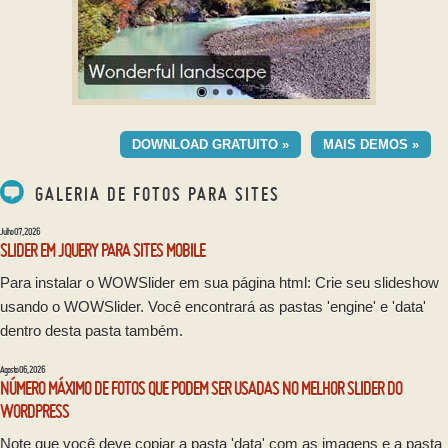
GOTHIC TEMA
DOWNLOAD GRATUITO »
MAIS DEMOS »
com Domino efeito
GALERIA DE FOTOS PARA SITES
Julho 07, 2026
SLIDER EM JQUERY PARA SITES MOBILE
Para instalar o WOWSlider em sua página html: Crie seu slideshow
usando o WOWSlider. Você encontrará as pastas 'engine' e 'data'
dentro desta pasta também.
Agosto 06, 2026
NÚMERO MÁXIMO DE FOTOS QUE PODEM SER USADAS NO MELHOR SLIDER DO
WORDPRESS
Note que você deve copiar a pasta 'data' com as imagens e a pasta