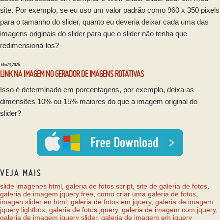
site. Por exemplo, se eu uso um valor padrão como 960 x 350 pixels
para o tamanho do slider, quanto eu deveria deixar cada uma das
imagens originais do slider para que o slider não tenha que
redimensioná-los?
Julho 23, 2026
LINK NA IMAGEM NO GERADOR DE IMAGENS ROTATIVAS
Isso é determinado em porcentagens, por exemplo, deixa as
dimensões 10% ou 15% maiores do que a imagem original do
slider?
VEJA MAIS
slide imagenes html
,
galeria de fotos script
,
site de galeria de fotos
,
galeria de imagem jquery free
,
como criar uma galeria de fotos
,
imagen slider en html
,
galeria de fotos em jquery
,
galeria de imagem
jquery lightbox
,
galeria de fotos jquery
,
galeria de imagem com jquery
,
galeria de imagem jquery slider
,
galeria de imagem em jquery