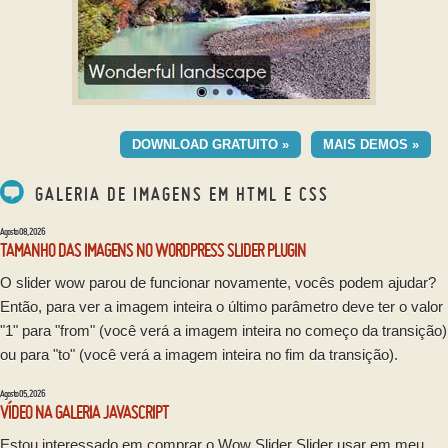
GOTHIC TEMA
DOWNLOAD GRATUITO »
MAIS DEMOS »
com Domino efeito
GALERIA DE IMAGENS EM HTML E CSS
Agosto 08, 2026
TAMANHO DAS IMAGENS NO WORDPRESS SLIDER PLUGIN
O slider wow parou de funcionar novamente, vocês podem ajudar?
Então, para ver a imagem inteira o último parâmetro deve ter o valor
"1" para "from" (você verá a imagem inteira no começo da transição)
ou para "to" (você verá a imagem inteira no fim da transição).
Agosto 05, 2026
VÍDEO NA GALERIA JAVASCRIPT
Estou interessado em comprar o Wow Slider Slider usar em meu