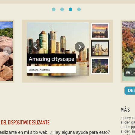
A
ELEGANT DEMO DE PLANTILLA
GE
DE
PL
con Basic linear efecto
con
MÁS
jquery sl
DEL DISPOSITIVO DESLIZANTE
slider ga
slider jq
slider
,
i
deslizante en mi sitio web. ¿Hay alguna ayuda para esto?