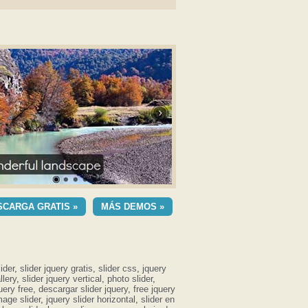
OMETRIC DEMO DE
SCARGA GRATIS »
MÁS DEMOS »
ANTILLA
 Ken Burns efecto
ider
,
slider jquery gratis
,
slider css
,
jquery
llery
,
slider jquery vertical
,
photo slider
,
uery free
,
descargar slider jquery
,
free jquery
mage slider
,
jquery slider horizontal
,
slider en