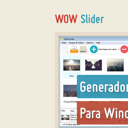
Generado
Para Win