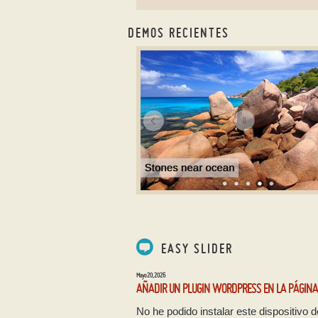
DEMOS RECIENTES
METRO DEMO DE PLANTILL
con Rotate efecto
EASY SLIDER
Mayo 20, 2026
AÑADIR UN PLUGIN WORDPRESS EN LA PÁGINA 
No he podido instalar este dispositivo 