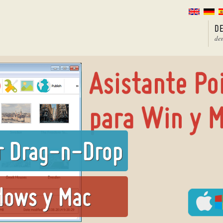
D
de
r Drag-n-Drop
dows y Mac