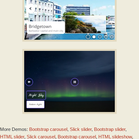
ZOOM SKIN
html5 slideshow
with Domino
Animation
LUXURY STYLE
More Demos:
Bootstrap carousel
,
Slick slider
,
Bootstrap slider
,
with Slices Transition
HTML slider
,
Slick carousel
,
Bootstrap carousel
,
HTML slideshow
,