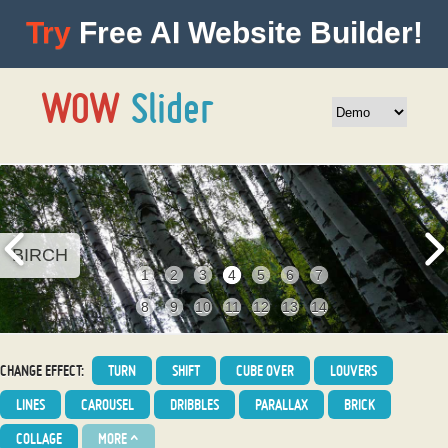
Try
Free AI Website Builder!
BIRCH
1
2
3
4
5
6
7
8
9
10
11
12
13
14
CHANGE EFFECT:
TURN
SHIFT
CUBE OVER
LOUVERS
LINES
CAROUSEL
DRIBBLES
PARALLAX
BRICK
COLLAGE
MORE
^