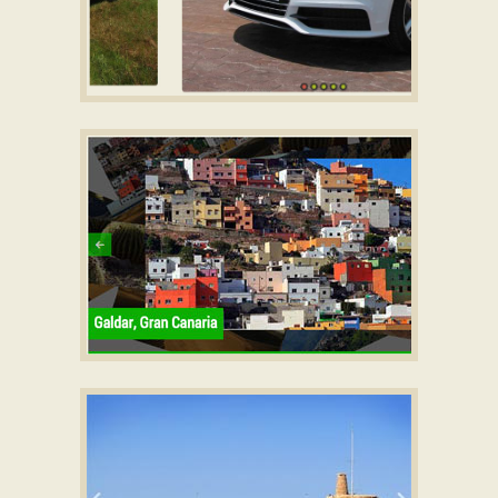
GRAFITO LAYOUT
slider javascript
with Seven Effect
EMERALD DESIGN
image gallery
with Photo Animation