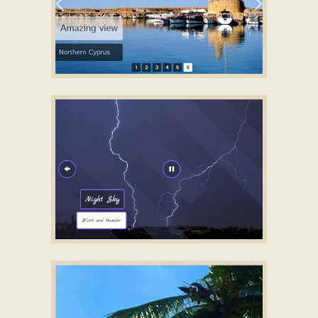
SIMPLE STYLE
html5 slideshow
with Basic Animation
LUXURY STYLE
html5 slider
with Slices Transition