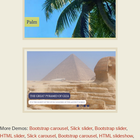
SUNNY SKIN
with Fade Transition
DARK MATTER DESIGN
More Demos:
Bootstrap carousel
,
Slick slider
,
Bootstrap slider
,
with Squares
Animation
HTML slider
,
Slick carousel
,
Bootstrap carousel
,
HTML slideshow
,