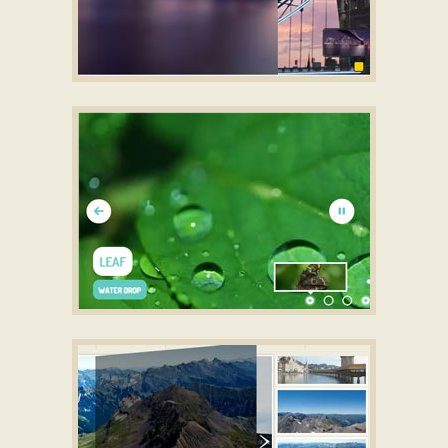
TWIST LAYOUT
jquery carousel
with Glass Parallax
Transition
ANIMATED STYLE
gallery jquery
with Parallax
Animation