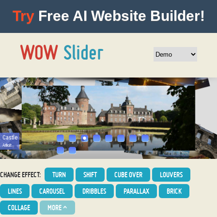
Try
Free AI Website Builder!
CHANGE EFFECT:
TURN
SHIFT
CUBE OVER
LOUVERS
LINES
CAROUSEL
DRIBBLES
PARALLAX
BRICK
COLLAGE
MORE
^