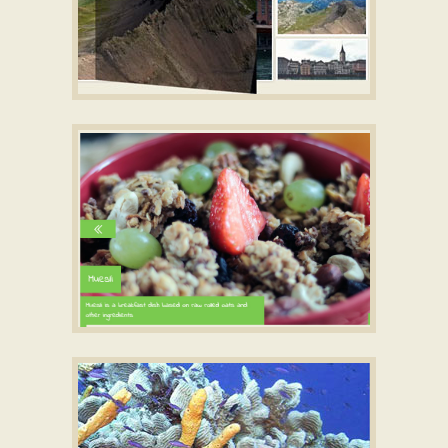
TICK DESIGN
responsive image gallery
with Book Effect
GLASS TEMPLATE
html5 slider
with Collage
Transition