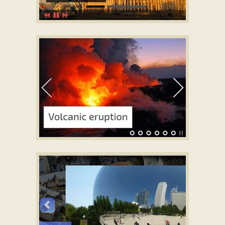
MEGALOPOLIS STYLE
slideshow javascript
with Slices Transition
EASY SKIN
jquery photo gallery
with Page Animation