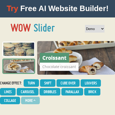
Try
Free AI Website Builder!
Croissant
Chocolate croissant
CHANGE EFFECT:
TURN
SHIFT
CUBE OVER
LOUVERS
LINES
CAROUSEL
DRIBBLES
PARALLAX
BRICK
COLLAGE
MORE
^