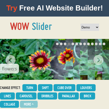
Try
Free AI Website Builder!
flowers
CHANGE EFFECT:
TURN
SHIFT
CUBE OVER
LOUVERS
LINES
CAROUSEL
DRIBBLES
PARALLAX
BRICK
COLLAGE
MORE
^