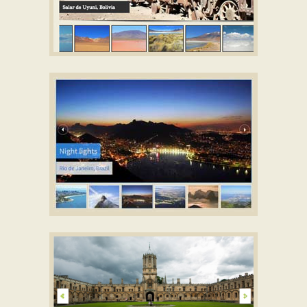
BOX STYLE
with Stack Vertical
Animation
ELEGANT TEMPLATE
with Basic linear
Effect