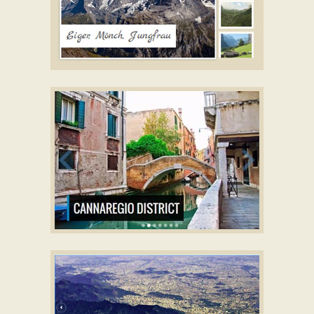
TICK SKIN
javascript slider
with Book Transition
IONOSPHERE STYLE
with Stack Effect