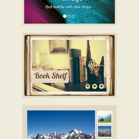
BOOTSTRAP THEME
image carousel
with Carousel
Transition
BOOK DESIGN
gallery jquery
with Dribbles
Animation