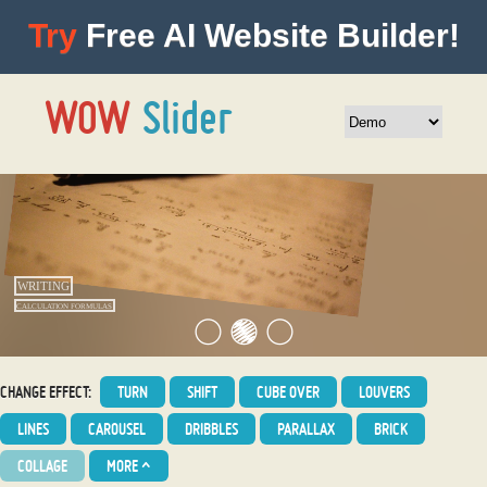
Try
Free AI Website Builder!
CHANGE EFFECT:
TURN
SHIFT
CUBE OVER
LOUVERS
LINES
CAROUSEL
DRIBBLES
PARALLAX
BRICK
COLLAGE
MORE
^