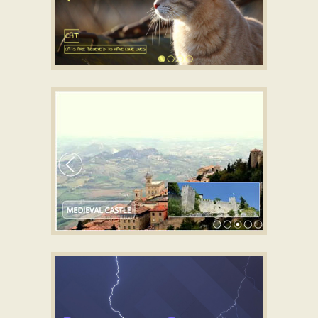
SHUFFLE TEMPLATE
css3 slideshow
with Rotate Transition
PURE SKIN
html5 slideshow
with Domino Effect