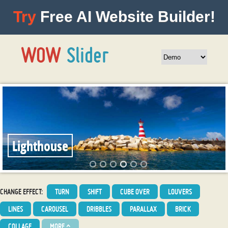
Try
Free AI Website Builder!
Lighthouse
CHANGE EFFECT:
TURN
SHIFT
CUBE OVER
LOUVERS
LINES
CAROUSEL
DRIBBLES
PARALLAX
BRICK
COLLAGE
MORE
^