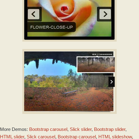
DIGIT TEMPLATE
with Stack Vertical
Animation
NOIR TEMPLATE
More Demos:
Bootstrap carousel
,
Slick slider
,
Bootstrap slider
,
with Squares
Animation
HTML slider
,
Slick carousel
,
Bootstrap carousel
,
HTML slideshow
,