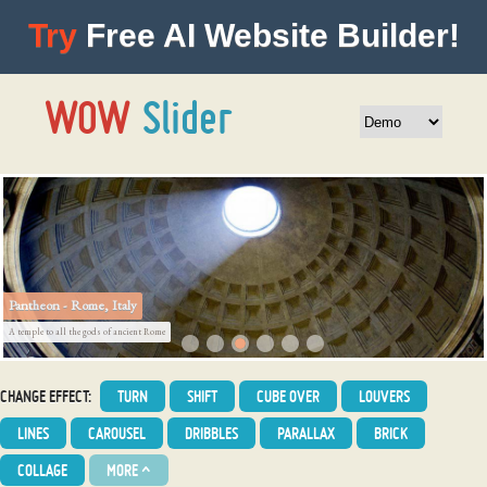
Try
Free AI Website Builder!
Pantheon - Rome, Italy
A temple to all the gods of ancient Rome
CHANGE EFFECT:
TURN
SHIFT
CUBE OVER
LOUVERS
LINES
CAROUSEL
DRIBBLES
PARALLAX
BRICK
COLLAGE
MORE
^