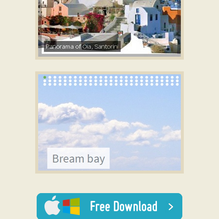
CRYSTAL SKIN
jquery slideshow
with Basic Animation
155 SLIDES HUGE TEMPLATE
with Dribbles
Animation