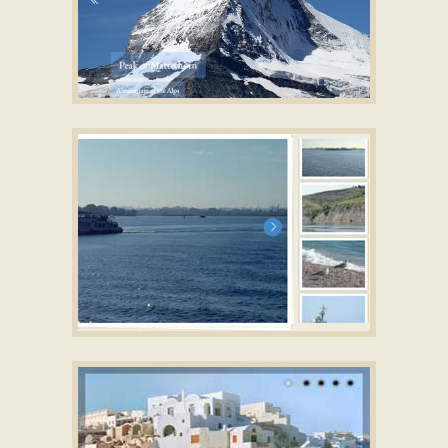
PUSH DESIGN
with Stack Transition
PRIME TIME STYLE
with Basic linear
Animation